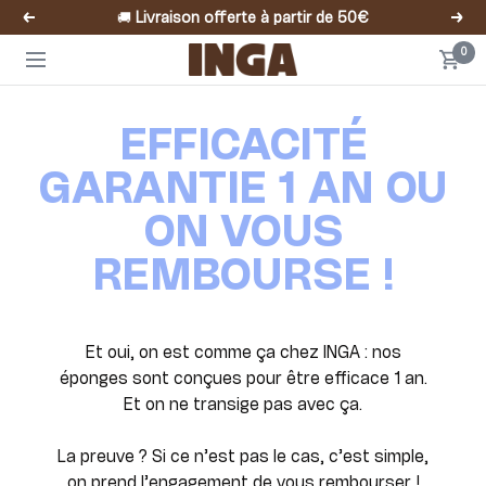
Passer
🚚
Livraison offerte à partir de 50€
Précédent
Suiv
au
Inga
0
contenu
Navigation
EFFICACITÉ
GARANTIE 1 AN OU
ON VOUS
REMBOURSE !
Et oui, on est comme ça chez INGA : nos
éponges sont conçues pour être efficace 1 an.
Et on ne transige pas avec ça.
La preuve ? Si ce n’est pas le cas, c’est simple,
on prend l’engagement de vous rembourser !