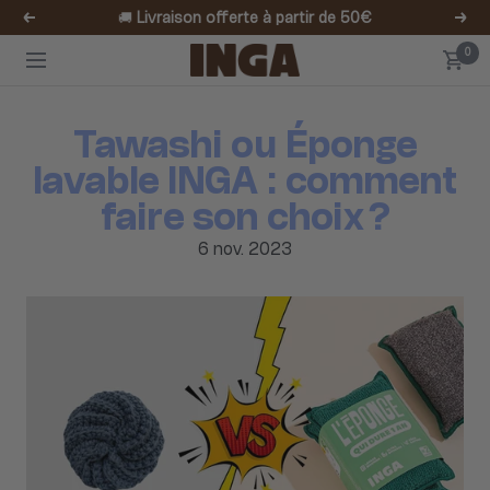
Passer
🚚
Livraison offerte à partir de 50€
Précédent
Suiv
au
Inga
0
contenu
Navigation
Tawashi ou Éponge
lavable INGA : comment
faire son choix ?
6 nov. 2023