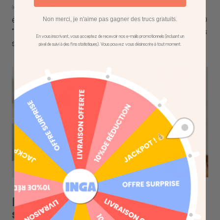
💡
Notre astuce :
pour laver votre tawashi ou votre
Non merci, je n'aime pas gagner des trucs gratuits.
éponge, pensez à lancer un programme de lavage à 40
°C minimum. Ça élimine toutes les impuretés présentes
En vous inscrivant, vous acceptez de recevoir nos e-mails promotionnels (incluant un
sur le textile.
pixel de suivi à des fins statistiques). Vous pouvez vous désinscrire à tout moment.
La durabilité : une longue vie
sinon rien