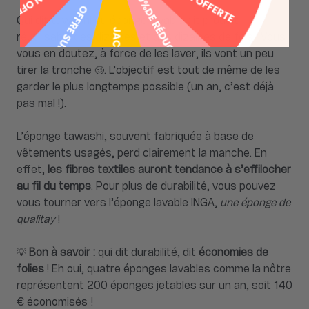
Qui dit tawashi ou éponge lavable dit produit
réutilisable des dizaines et des dizaines de fois ! Vous
vous en doutez, à force de les laver, ils vont un peu
tirer la tronche 🥴. L’objectif est tout de même de les
garder le plus longtemps possible (un an, c’est déjà
pas mal !).
L’éponge tawashi, souvent fabriquée à base de
vêtements usagés, perd clairement la manche. En
effet,
les fibres textiles auront tendance à s’effilocher
au fil du temps
. Pour plus de durabilité, vous pouvez
vous tourner vers l’éponge lavable INGA,
une éponge de
qualitay
!
💡
Bon à savoir :
qui dit durabilité, dit
économies de
folies
! Eh oui, quatre éponges lavables comme la nôtre
représentent 200 éponges jetables sur un an, soit 140
€ économisés !